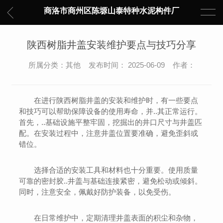
商洛市商州区陈塬山泰特种水泥构件厂
陕西树脂井盖安装维护要点与技巧分享
所属分类：其他 发布时间： 2025-06-09 作者：
在进行陕西树脂井盖的安装和维护时，有一些要点
和技巧可以帮助保障设备的使用寿命，并..其正常运行。
首先，..基础设施平整牢固，挖掘出的井口尺寸与井盖匹
配。在安装过程中，注意井盖位置要准确，避免歪斜或
错位。
选择合适的安装工具和材料也十分重要。使用质量
可靠的密封胶..井盖与基础连接紧密，避免松动或倾斜。
同时，注意安全，佩戴好防护装备，以免受伤。
在日常维护中，定期清理井盖表面的积尘和杂物，