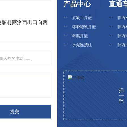
产品中心
直通
混凝土井盖
陕西
赵塬村商洛西出口向西
球磨铸铁井盖
陕西
树脂井盖
陕西球
水泥连接柱
陕西混
扫
一
扫
提
交