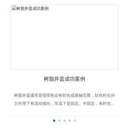
树脂井盖成功案例
树脂井盖通常是指受热后有软化或熔融范围，软化时在外
力作用下有流动倾向，常温下是固态、半固态，有时也可
以是液态的有机聚合物。广义地讲，可以作为塑料制品加
工原料的任何聚合物都称为树脂。树脂有天然树脂和合成
树脂之分。天然树脂是指由自然界中动植物分泌物所得的