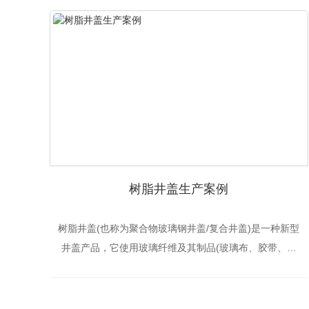
树脂井盖生产案例
树脂井盖(也称为聚合物玻璃钢井盖/复合井盖)是一种新型
井盖产品，它使用玻璃纤维及其制品(玻璃布、胶带、毛
毡、纱线等)。)作为增强添加剂，以合成树脂为基体材
料，主要由不饱和聚酯树脂、填料、引发剂、增稠剂、低
收缩添加剂、薄膜成型剂、颜料和增强材料组成，然后高