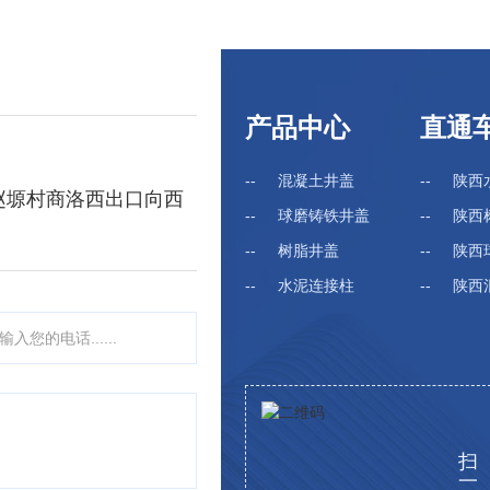
无定形有机物质，如松香、琥珀、虫胶等。合成树脂是指
由简单有机物经化学合成或某些天然产物经化学反应而得
到的树脂产物。 天然树脂可根据树脂组分、树脂形成的历
史进行分类。
产品中心
直通
混凝土井盖
陕西
赵塬村商洛西出口向西
球磨铸铁井盖
陕西
树脂井盖
陕西球
水泥连接柱
陕西混
扫
一