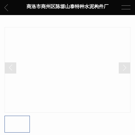
商洛市商州区陈塬山泰特种水泥构件厂