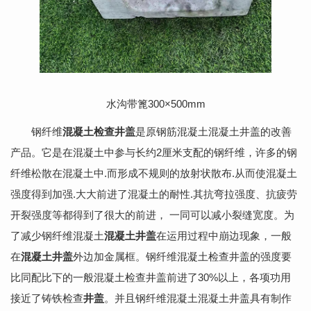
水沟带篦300×500mm
钢纤维
混凝土检查井盖
是原钢筋混凝土混凝土井盖的改善
产品。它是在混凝土中参与长约2厘米支配的钢纤维，许多的钢
纤维松散在混凝土中.而形成不规则的放射状散布.从而使混凝土
强度得到加强.大大前进了混凝土的耐性.其抗弯拉强度、抗疲劳
开裂强度等都得到了很大的前进， 一同可以减小裂缝宽度。为
了减少钢纤维混凝土
混凝土井盖
在运用过程中崩边现象，一般
在
混凝土井盖
外边加金属框。钢纤维混凝土检查井盖的强度要
比同配比下的一般混凝土检查井盖前进了30%以上，各项功用
接近了铸铁检查
井盖
。并且钢纤维混凝土混凝土井盖具有制作