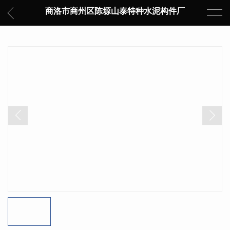
商洛市商州区陈塬山泰特种水泥构件厂